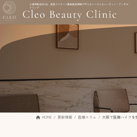
コ
ナ
心斎橋駅徒歩4分、美容ドクター×最新美容機器で叶えるトータルビューティー・アンチエ
イジング
ン
ビ
テ
ゲ
ン
ー
ツ
シ
へ
ョ
ス
ン
キ
に
ッ
移
プ
動
HOME
更新情報
医療コラム
大阪で医療ハイフを