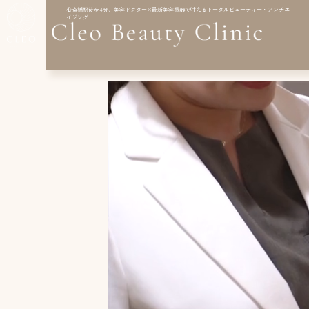
コ
ナ
心斎橋駅徒歩4分、美容ドクター×最新美容機器で叶えるトータルビューティー・アンチエ
イジング
ン
ビ
テ
ゲ
ン
ー
ツ
シ
へ
ョ
ス
ン
キ
に
ッ
移
プ
動