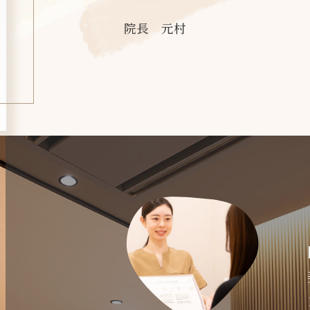
院長 元村
医
美
カ