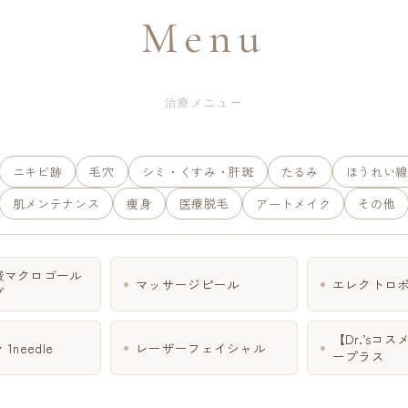
Menu
治療メニュー
ニキビ跡
毛穴
シミ・くすみ・肝斑
たるみ
ほうれい線
肌メンテナンス
痩身
医療脱毛
アートメイク
その他
酸マクロゴール
マッサージピール
エレクトロ
グ
【Dr.’sコ
1needle
レーザーフェイシャル
ープラス