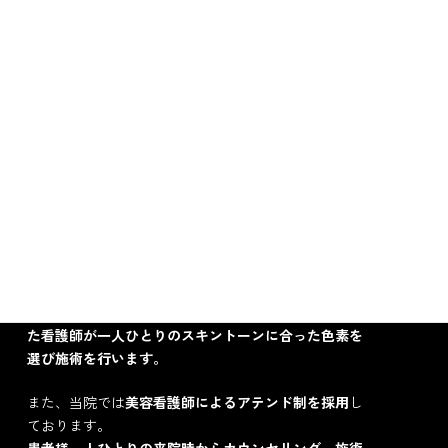
当院では美容皮膚の知見が深く・美容資格を保有する
ドクターと、高度なトレーニングを受けた看護師によ
るワンチームで患者様を担当させていただきます。
医師は美容医療の最新の臨床知見および自身の施術経
験に基づき、患者様にとってベストとなるアプローチ
を提案させていただきます。
看護師は、高度なトレーニングを受けた美容スペシャ
リスト
になります。
皮膚施術では院長監修の元、
学会発表での最先端の臨
床知識を日夜学び施術に反映
しております。
また
アートメイクではパーソナルカラー資格を保有し
た看護師が一人ひとりのスキントーンに合った色素を
選び施術を行います。
また、当院では
美容看護師によるアテンド制を採用
し
ております。
患者様一人ひとりの来院時からカウンセリング、施術