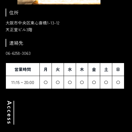
住所
大阪市中央区東心斎橋1-13-12
天正堂ビル3階
連絡先
06-6258-3063
営業時間
月
火
水
木
金
土
日
11:15 ~ 20:00
〇
〇
〇
〇
〇
〇
〇
Access