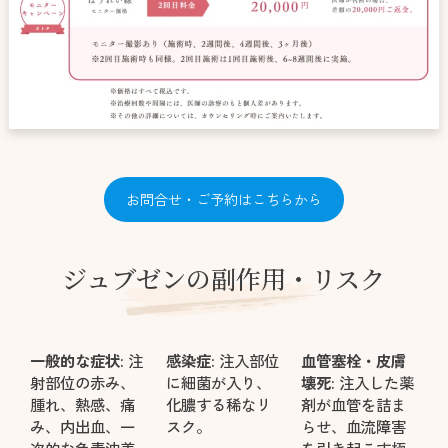
お問合せ・ご予約はこちらから
ジュブゼンの副作用・リスク
一般的な症状:
注
感染症:
注入部位
血管塞栓・皮膚
射部位の赤み、
に細菌が入り、
壊死:
注入した薬
腫れ、熱感、痛
化膿する稀なリ
剤が血管を詰ま
み、内出血、一
スク。
らせ、血流障害
次的な色素沈着
を引き起こす極