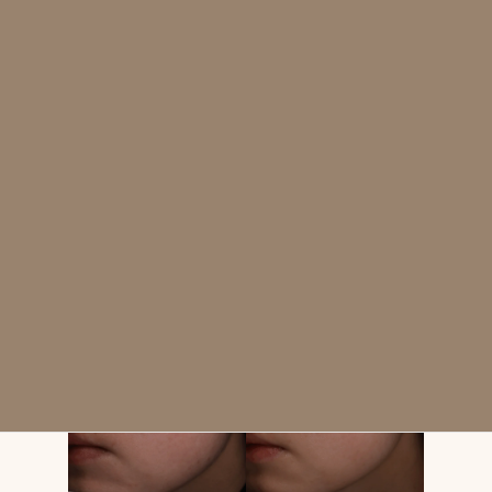
リス
一時的な赤み、かさぶた、皮むけ、ま
ク・副
れに内出血
作用
症例を詳しく見る
ポテンツァ韓国式ドラッグデリバリーモード (CP25) マックーム
導入 30代女性の症例 - クレーター・赤み改善