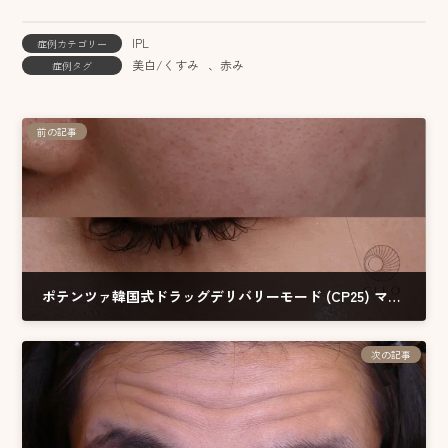
IPL
症例カテゴリー
美白/くすみ
、
赤み
症例タグ
前の記事
ポテンツァ韓国式ドラッグデリバリーモード (CP25) マックーム導入 20代女性の症例 – 毛穴改善
2026.03.24
次の記事